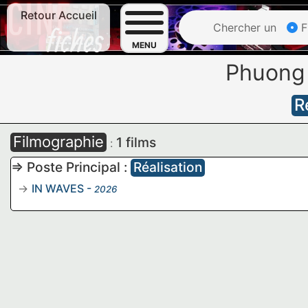
Retour Accueil
Chercher un
F
MENU
Phuong
R
Filmographie
1 films
:
=> Poste Principal :
Réalisation
IN WAVES
-
2026