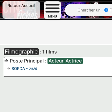
Retour Accueil
Chercher un
F
MENU
Filmographie
1 films
:
=> Poste Principal :
Acteur-Actrice
SORDA
-
2025