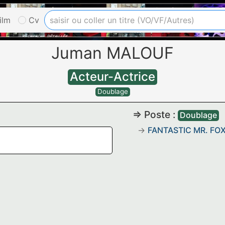
ilm
Cv
Juman MALOUF
Acteur-Actrice
Doublage
=> Poste :
Doublage
FANTASTIC MR. FO