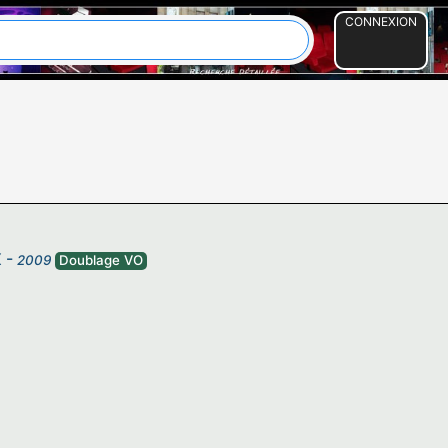
CONNEXION
X
-
2009
Doublage VO