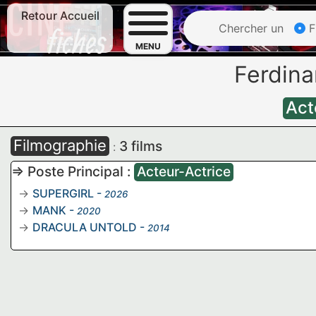
Retour Accueil
Chercher un
F
MENU
Ferdin
Act
Filmographie
3 films
:
=> Poste Principal :
Acteur-Actrice
SUPERGIRL
-
2026
MANK
-
2020
DRACULA UNTOLD
-
2014