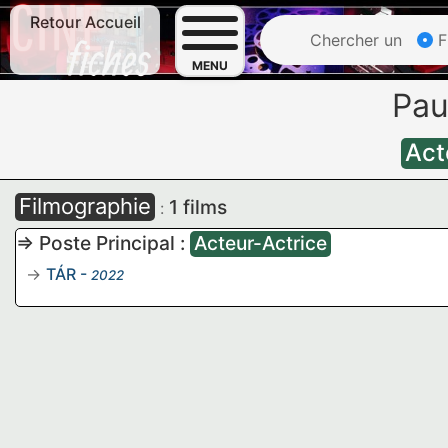
Retour Accueil
Chercher un
F
MENU
Pau
Act
Filmographie
1 films
:
=> Poste Principal :
Acteur-Actrice
TÁR
-
2022