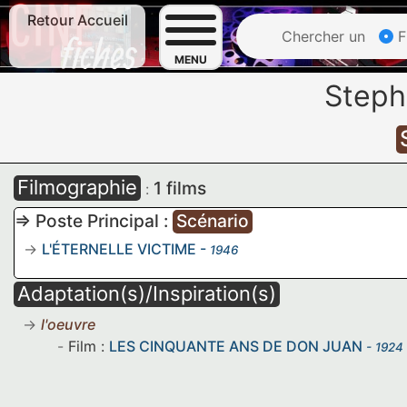
Retour Accueil
Chercher un
F
MENU
Steph
Filmographie
1 films
:
=> Poste Principal :
Scénario
L'ÉTERNELLE VICTIME
-
1946
Adaptation(s)/Inspiration(s)
l'oeuvre
Film :
LES CINQUANTE ANS DE DON JUAN
- 1924