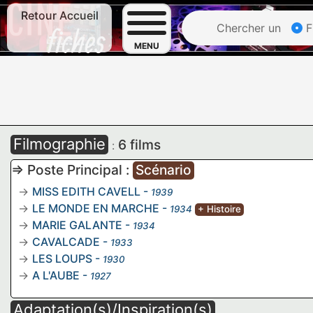
Retour Accueil
Chercher un
F
MENU
Filmographie
6 films
:
=> Poste Principal :
Scénario
MISS EDITH CAVELL
-
1939
LE MONDE EN MARCHE
-
1934
+ Histoire
MARIE GALANTE
-
1934
CAVALCADE
-
1933
LES LOUPS
-
1930
A L'AUBE
-
1927
Adaptation(s)/Inspiration(s)